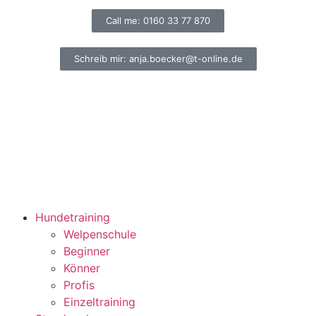
Call me: 0160 33 77 870
Schreib mir: anja.boecker@t-online.de
Hundetraining
Welpenschule
Beginner
Könner
Profis
Einzeltraining