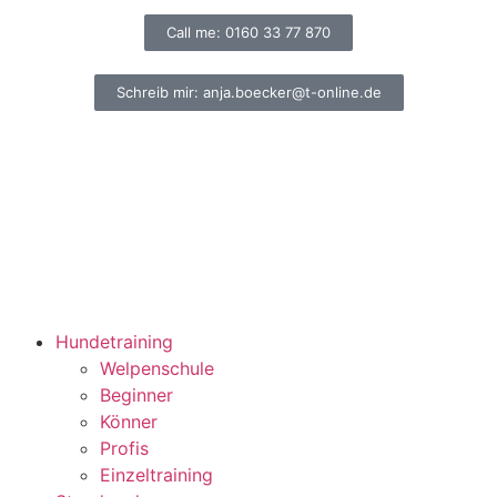
Call me: 0160 33 77 870
Schreib mir: anja.boecker@t-online.de
Hundetraining
Welpenschule
Beginner
Könner
Profis
Einzeltraining